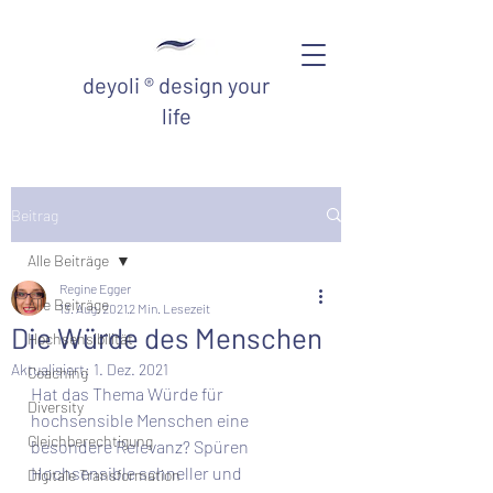
deyoli ® design your
life
Beitrag
Alle Beiträge
Regine Egger
Alle Beiträge
13. Aug. 2021
2 Min. Lesezeit
Die Würde des Menschen
Hochsensibilität
Aktualisiert:
1. Dez. 2021
Coaching
Hat das Thema Würde für 
Diversity
hochsensible Menschen eine 
Gleichberechtigung
besondere Relevanz? Spüren 
Hochsensible schneller und 
Digitale Transformation