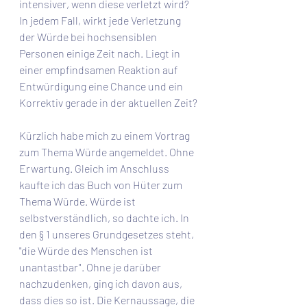
intensiver, wenn diese verletzt wird? 
In jedem Fall, wirkt jede Verletzung 
der Würde bei hochsensiblen 
Personen einige Zeit nach. Liegt in 
einer empfindsamen Reaktion auf 
Entwürdigung eine Chance und ein 
Korrektiv gerade in der aktuellen Zeit? 
Kürzlich habe mich zu einem Vortrag 
zum Thema Würde angemeldet. Ohne 
Erwartung. Gleich im Anschluss 
kaufte ich das Buch von Hüter zum 
Thema Würde. Würde ist 
selbstverständlich, so dachte ich. In 
den § 1 unseres Grundgesetzes steht, 
"die Würde des Menschen ist 
unantastbar". Ohne je darüber 
nachzudenken, ging ich davon aus, 
dass dies so ist. Die Kernaussage, die 