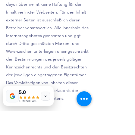
deyoli übernimmt keine Haftung für den
Inhalt verlinkter Webseiten. Für den Inhalt
externer Seiten ist ausschließlich deren
Betreiber verantwortlich. Alle innerhalb des
Internetangebotes genannten und ggf.
durch Dritte geschützten Marken- und
Warenzeichen unterliegen uneingeschränkt
den Bestimmungen des jeweils gültigen
Kennzeichenrechts und den Besitzrechten
der jeweiligen eingetragenen Eigentümer.
Das Vervielfältigen von Inhalten dieser
Webseite ist nur mit der Erlaubnis der
5.0
Inhaberin von deyoli rechtens.
3 REVIEWS
deyoli ® design your life