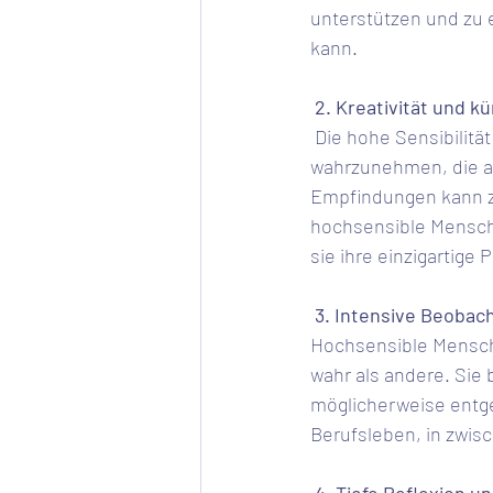
unterstützen und zu 
kann.
 2. Kreativität und 
 Die hohe Sensibilität ermöglicht es hochsensiblen Menschen, subtile Nuancen und Details 
wahrzunehmen, die a
Empfindungen kann zu
hochsensible Menschen
sie ihre einzigartige
 3. Intensive Beoba
Hochsensible Mensch
wahr als andere. Sie
möglicherweise entgeh
Berufsleben, in zwi