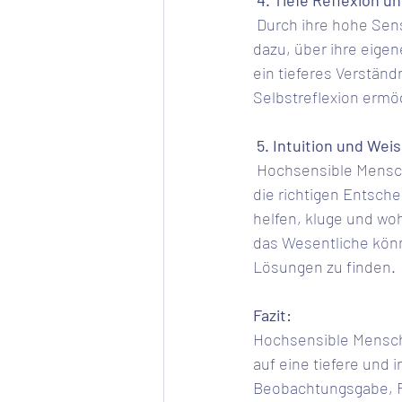
 4. Tiefe Reflexion u
 Durch ihre hohe Sensibilität sind hochsensible Menschen oft tiefgründige Denker. Sie neigen 
dazu, über ihre eige
ein tieferes Verständ
Selbstreflexion ermö
 5. Intuition und Weis
 Hochsensible Menschen verlassen sich oft auf ihre Intuition und haben ein starkes Gespür für 
die richtigen Entsch
helfen, kluge und woh
das Wesentliche kön
Lösungen zu finden.
Fazit:
Hochsensible Menschen
auf eine tiefere und 
Beobachtungsgabe, Ref