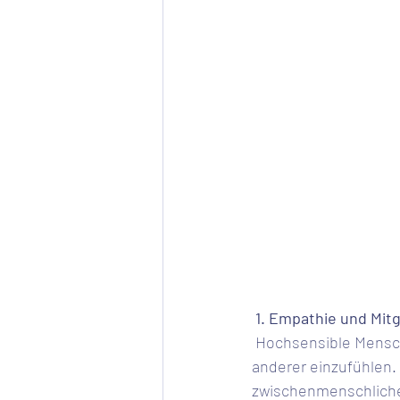
 1. Empathie und Mit
 Hochsensible Menschen haben die Fähigkeit, sich stark in die Gefühle und Bedürfnisse 
anderer einzufühlen.
zwischenmenschliche 