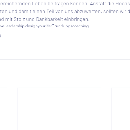
bereichernden Leben beitragen können. Anstatt die Hochsen
en und damit einen Teil von uns abzuwerten, sollten wir d
nd mit Stolz und Dankbarkeit einbringen.  
iveLeadership
designyourlife
Gründungscoaching
g