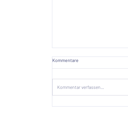
Kommentare
Kommentar verfassen...
70 % der Transformationen
scheitern – warum agiles
Coaching allein nicht reicht