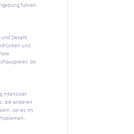
Umgebung führen 
ndrücken und 
iele 
chauspieler, da 
intensiver 
, die anderen 
ein, sei es im 
Problemen.